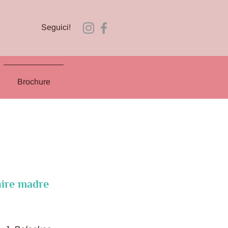
Seguici!
Brochure
nire madre